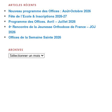
ARTICLES RÉCENTS
Nouveau programme des Offices : Août-Octobre 2026
Fête de l’Ecole & Inscriptions 2026-27
Programme des Offices. Avril – Juillet 2026
4ᵉ Rencontre de la Jeunesse Orthodoxe de France – JOJ
2026
Offices de la Semaine Sainte 2026
ARCHIVES
A
r
c
h
i
v
e
s