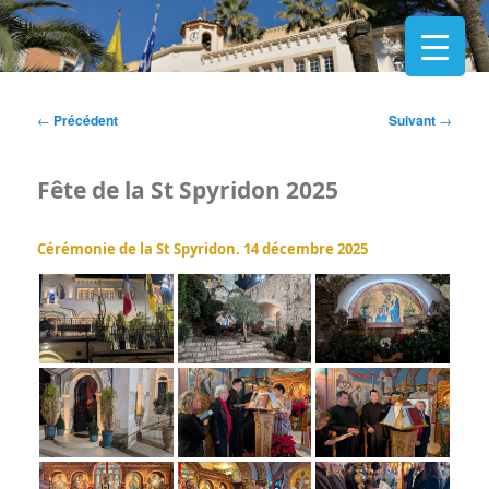
Navigation
←
Précédent
Suivant
→
des
articles
Fête de la St Spyridon 2025
Cérémonie de la St Spyridon. 14 décembre 2025