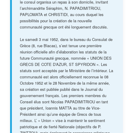
le consul organisa un repas à son domicile, invitant
l’archimandrite Séraphim, N. PAPADIMITRIOU,
PAPLOMATA et CHRISTIDI, au cours duquel les
possibilités pour la création de la nouvelle
communauté grecque ont été longuement discutés.
Le samedi 3 mai 1952, dans le bureau du Consulat de
Grèce (8, rue Blacas), s’est tenue une première
réunion officielle afin d’élaboration les statuts de la
future Communauté grecque, nommée « UNION DES
GRECS DE COTE D’AZUR, ST SPYRIDON ». Les
statuts sont acceptés par le Ministère de l’intérieur. La
communauté est alors officiellement reconnue le 08
Octobre 1952 et le 28 Novembre de la même année,
sa création est publiée publié dans le Journal du
gouvernement français. Les premiers membres du
Conseil élus sont Nicolas PAPADIMITRIOU en tant
que président, Ioannis MATTA au titre de Vice-
Président ainsi qu’une équipe de Grecs de tous
milieux. L’ « Union » vise à maintenir le sentiment
patriotique et de fierté Nationale (objectifs de P.
ZINTZOU), mais également la conscience religieuse.