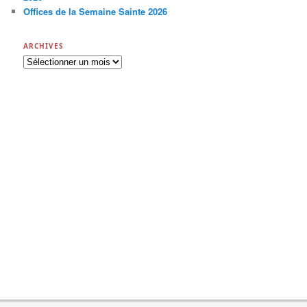
Offices de la Semaine Sainte 2026
ARCHIVES
A
r
c
h
i
v
e
s