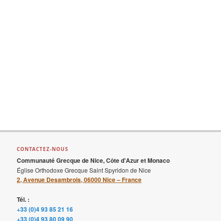
v
e
s
CONTACTEZ-NOUS
Communauté Grecque de Nice, Côte d'Azur et Monaco
Église Orthodoxe Grecque Saint Spyridon de Nice
2, Avenue Desambrois, 06000 Nice – France
Tél. :
+33 (0)4 93 85 21 16
+33 (0)4 93 80 09 90