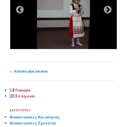
Navigation
←
Articles plus anciens
des
articles
Français
Ελληνικά
ΚΑΤΗΓΟΡΊΕΣ
Ανακοινώσεις Κοινότητας
Ανακοινώσεις Σχολείου