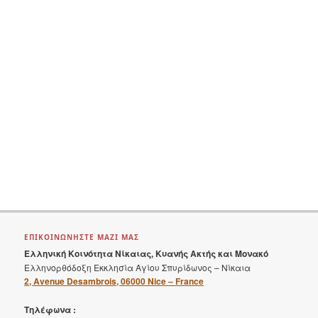
ε
ί
α
ΕΠΙΚΟΙΝΩΝΗΣΤΕ ΜΑΖΙ ΜΑΣ
Ελληνική Κοινότητα Νίκαιας, Κυανής Ακτής και Μονακό
Ελληνορθόδοξη Εκκλησία Αγίου Σπυρίδωνος – Νίκαια
2, Avenue Desambrois, 06000 Nice – France
Τηλέφωνα :