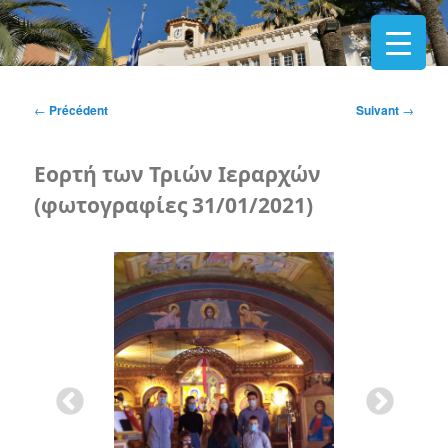
Navigation
←
Précédent
Suivant
→
des
articles
Εορτή των Τριών Ιεραρχών
(φωτογραφίες 31/01/2021)